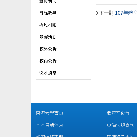
體育新聞
下一則
107年體
課程教學
場地相關
競賽活動
校外公告
校內公告
徵才消息
東海大學首頁
體育室後台
本室最新消息
東海法規查詢