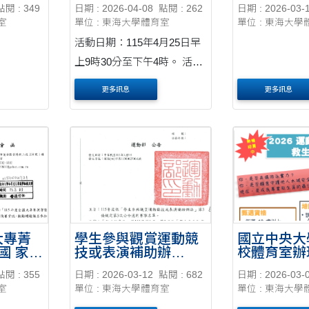
點閱 : 349
日期 : 2026-04-08
點閱 : 262
日期 : 2026-03-
跨領 域人
室
單位 : 東海大學體育室
單位 : 東海大學
工作坊」，
師生蒞臨參
活動日期：115年4月25日早
上9時30分至下午4時。 活動
地點：雲林縣斗南鎮順安宮
更多訊息
更多訊息
廟前廣場。 報名日期：即日
起至115年4月15日止。 報名
連絡人：黃馨儀小姐（電
話：0930-810307）。 競賽
規程：請詳見附件檔案。
大專菁
學生參與觀賞運動競
國立中央大
國 家選
技或表演補助辦
校體育室辦
法,115年度 第3次公
署救生員訓
點閱 : 355
日期 : 2026-03-12
點閱 : 682
日期 : 2026-03-
告適用賽事名單及公
生員培訓人
室
單位 : 東海大學體育室
單位 : 東海大學
告
計畫1份