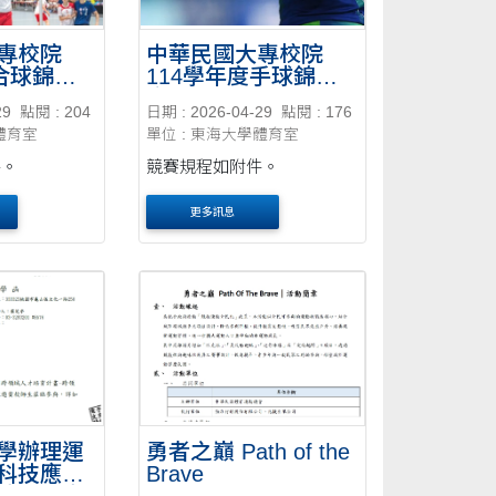
專校院
中華民國大專校院
度合球錦標
114學年度手球錦標
賽
29
點閱 : 204
日期 : 2026-04-29
點閱 : 176
體育室
單位 : 東海大學體育室
件。
競賽規程如附件。
更多訊息
學辦理運
勇者之巔 Path of the
科技應用
Brave
培育計畫-