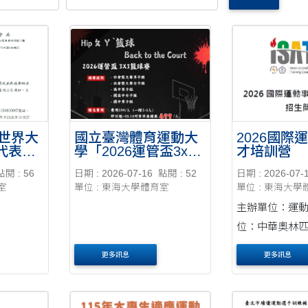
市世界大
國立臺灣體育運動大
2026國際
代表隊
學「2026運管盃3x3
才培訓營
籃球賽」
點閱 : 56
日期 : 2026-07-16
點閱 : 52
日期 : 2026-07-
室
單位 : 東海大學體育室
單位 : 東海大學
主辦單位：運動部 承
位：中華奧林匹
與對象： 全國性運動團體所
更多訊息
更多訊息
屬行政人員 運動裁判、教
練、技術人員與選手
與國際運動事