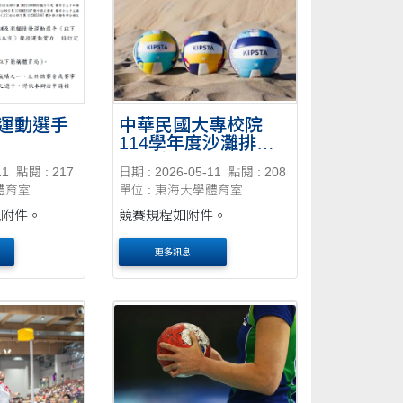
學員 各級政府運動....
運動選手
中華民國大專校院
114學年度沙灘排球
錦標賽
11
點閱 : 217
日期 : 2026-05-11
點閱 : 208
體育室
單位 : 東海大學體育室
見附件。
競賽規程如附件。
更多訊息