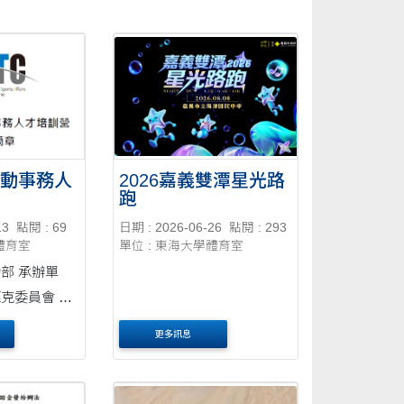
運動事務人
2026嘉義雙潭星光路
跑
13
點閱 : 69
日期 : 2026-06-26
點閱 : 293
體育室
單位 : 東海大學體育室
辦單
克委員會 參
更多訊息
 歷屆參
務人才培育計