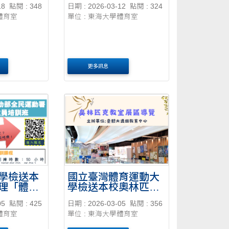
18
點閱 : 348
日期 : 2026-03-12
點閱 : 324
才培育計畫
體育室
單位 : 東海大學體育室
敬邀貴校
與。
更多訊息
學檢送本
國立臺灣體育運動大
理「體育
學檢送本校奧林匹克
練班－救
教室展區導覽時間表
05
點閱 : 425
日期 : 2026-03-05
點閱 : 356
員甄選」
體育室
單位 : 東海大學體育室