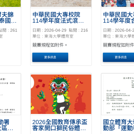
爾夫錦
中華民國大專校院
中華民國大
年泰國世
114學年度法式滾球
114學年
錦標賽
錦標賽
賽
點閱 : 261
日期 : 2026-04-29
點閱 : 216
日期 : 2026-04-
室
單位 : 東海大學體育室
單位 : 東海大學
競賽規程如附件。
競賽規程如附
更多訊息
更多訊息
動署
2026全國教育傳承盃
國立體育大
社區運
客家開口獅民俗體育
動部「運動
計畫」
錦標賽
跨領域人才