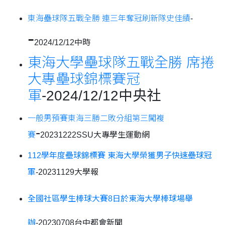
東海壘球隊五戰全勝 連三年奪冠刷新隊史佳績
-
-
2024/12/12中時
東海大學壘球隊五戰全勝 席捲
大專壘球錦標賽冠
軍
-
2024/12/12中央社
一般男預賽東海三勝二敗分組第三闖複
-
賽
20231222SSU大專學生運動網
112學年度壘球錦標賽 東海大學榮獲男子快速壘球冠
軍
-20231129大學報
全國社區學生棒球大賽8日於東海大學棒球場舉
辦
-20230708台中都會新聞