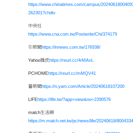
https://www.chinatimes.com/campus/2024061800409
262301?chdtv
中央社
https://www.cna.com.tw/Postwrite/Chi/374179
引新聞
https://innews.com.tw/176938/
Yahoo雅虎
https://reurl.cc/4rMAvL
PCHOME
https://reurl.cc/mMQV41
蕃新聞
https://n.yam.com/Article/20240618107200
LIFE
https://life.tw/?app=view&no=2390576
match生活網
https://m.match.net.tw/pc/news/life/20240618/800433