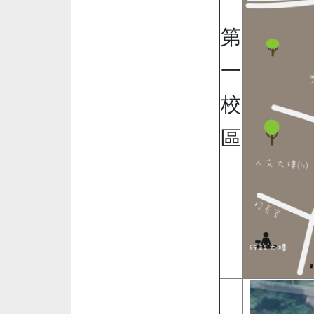
第
一
校
區