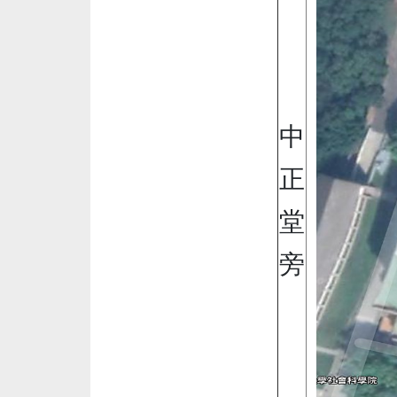
中
正
堂
旁