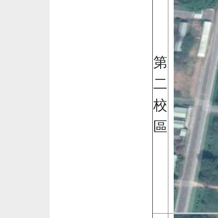
第
二
校
區