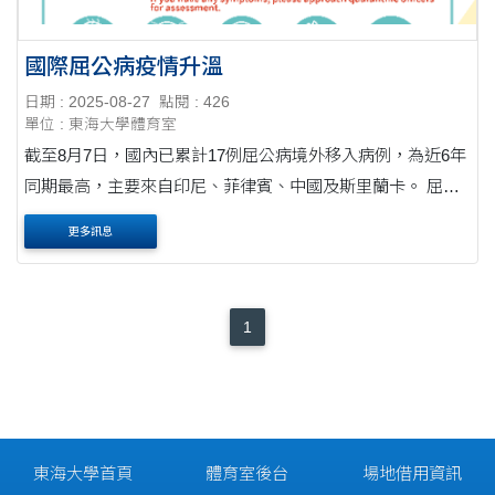
國際屈公病疫情升溫
日期 : 2025-08-27
點閱 : 426
單位 : 東海大學體育室
截至8月7日，國內已累計17例屈公病境外移入病例，為近6年
同期最高，主要來自印尼、菲律賓、中國及斯里蘭卡。 屈公
病初期症狀與登革熱相似，包括發燒、關節疼痛、頭痛、嘔
更多訊息
吐、疲倦及皮疹，惟關節疼痛可能持續數週....
1
東海大學首頁
體育室後台
場地借用資訊