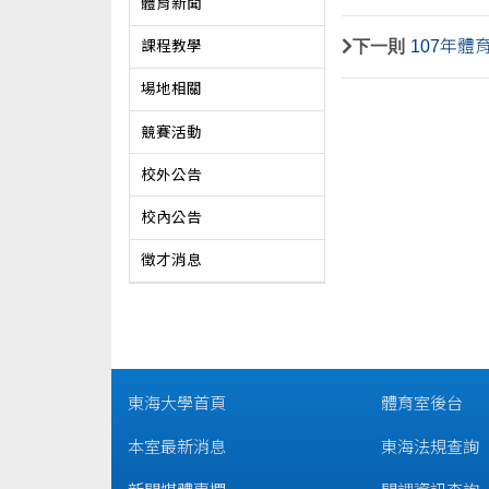
體育新聞
下一則
107年體
課程教學
場地相關
競賽活動
校外公告
校內公告
徵才消息
東海大學首頁
體育室後台
本室最新消息
東海法規查詢